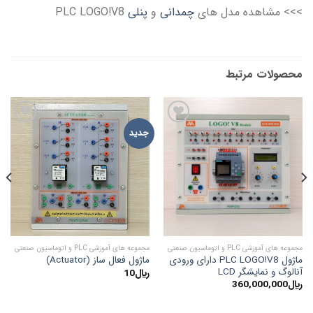
>>> مشاهده مدل های
چمدانی
و
پنلی
PLC LOGO!V8
محصولات مرتبط
ADD TO
ADD TO
جدید
WISHLIST
WISHLIST
مجموعه های آموزشی PLC و اتوماسیون صنعتی
مجموعه های آموزشی PLC و اتوماسیون صنعتی
مجمو
ماژول PLC LOGO!V8 دارای ورودی
ماژول فعال ساز (Actuator)
آنالوگ و نمایشگر LCD
مدل 
﷼
10
﷼
360,000,000
﷼