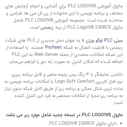
ماژول آموزشی PLC LOGO!V8 برای آشنایی و انجام آزمایش های
مختلف و برنامه نویسی با این خانواده از پی ال سی ها طراحی و
ساختـه شـده است. مجموعه آموزشی PLC LOGO!V8 شامل
ماژول PLC Logo!V8 230RCE از برند
زیمنس
است.
مینی PLC لوگو ورژن ۸
به عنوان نسل جدیدی از PLC های شرکت
زیمنس با قابلیت اتصال به شبکه
Profinet
هستند. با استفاده از
اضافه شـده که امکان کنترل به صورت راه دور را فراهم می‌سازد.
داشتن نمایشگر با ۳ رنگ پس زمینه متغیر و قابل برنامه ریزی،
نرم افزار کاربری Logo Soft Comfort‌ با امکانات برنامه نویسی به
ساده ترین شکل ممکن و برنامه ریز از طریق کابل شبکه بدون نیاز
به برنامه ریز مجزا از امکانات منحصر به فرد این کنترل کننده
است.
ماژول PLC LOGO!V8 در نسخه جدید شامل موارد زیر می باشد:
دارای ماژول PLC LOGO!V8 230RCE