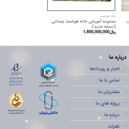
خانه هوشمند
خانه هوشمند
مجموعه آموزشی خانه هوشمند چمدانی
(نسخه جدید)
KNX برند GVS مدل V50s
﷼
1,800,000,000
﷼
1,050,000,000
درباره ما
اخبار و رویدادها
تماس با ما
مشتریان ما
پروژه های ما
درباره ما
نظرات