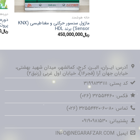
دوره‌ه
خانه هوشمند
دوره 
ماژول سنسور حرکتی و مغناطیسی (KNX
پروتکل 
Sensor) برند HDL
﷼
0
﷼
450,000,000
آدرس: ایـران، البـرز، کرج، کمالشهر، میدان شهید بهشتی،
خیابان جهان آرا (فجر۱۶)، خیابان اول غربی (زنبق۲)
کد پستی: ۳۱۹۹۸۳۳۱۱۱
فکس: ۳۲۵۵۴۴۶۰ (۰۲۶)
تماس: ۸۰-۶۰-۳۲۵۵۴۴۲۰ (۰۲۶)
پشتیبانی: ۰۹۱۹۰۹۸۱۵۳۰
ایمیل: INFO@NEGARAFZAR.COM