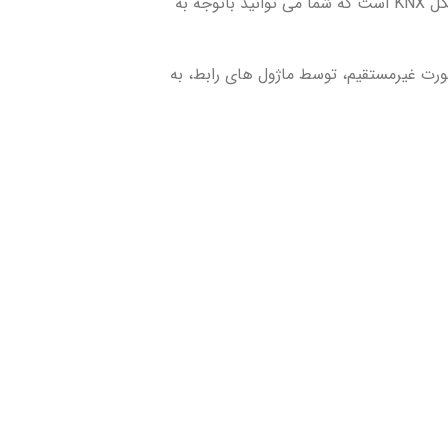
مجموعه Smart Home ماژولار شامل تعدادی ماژول آموزشی پرکاربرد و جذاب در دنیای آموزش خانه هوشمند با پروتکل KNX است که شما می توانید باتوجه به
ستقیم از پروتکل KNX پشتیبانی می کنند و یا به صورت غیرمستقیم، توسط ماژول های رابط، به