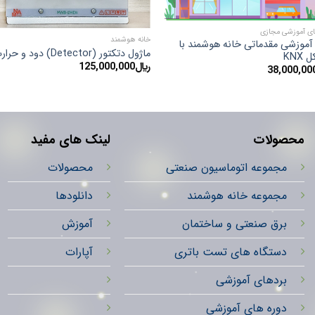
ای آموزشی مجازی
خانه هوشمند
آموزشی مقدماتی خانه هوشمند با
ماژول دتکتور (Detector) دود و حرارت
KNX
﷼
125,000,000
38,000,00
محصولات
لینک های مفید
مجموعه اتوماسیون صنعتی
محصولات
مجموعه خانه هوشمند
دانلودها
برق صنعتی و ساختمان
آموزش
دستگاه های تست باتری
آپارات
بردهای آموزشی
دوره های آموزشی