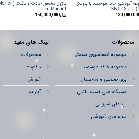
عه آموزشی خانه هوشمند با پروتکل
ماژول سنسور حرکت و مگنت (ion
)
and Magnet)
180,000,00
﷼
150,000,000
محصولات
لینک های مفید
مجموعه اتوماسیون صنعتی
محصولات
مجموعه خانه هوشمند
دانلودها
برق صنعتی و ساختمان
آموزش
دستگاه های تست باتری
آپارات
بردهای آموزشی
دوره های آموزشی