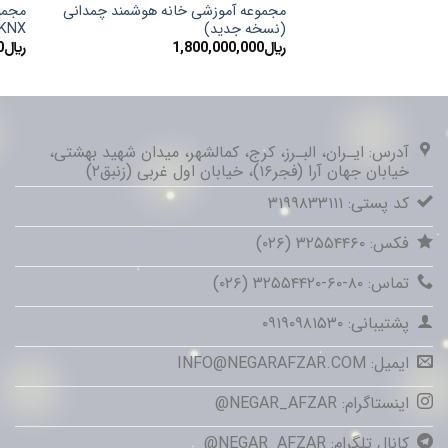
مجموعه آموزشی خانه هوشمند چمدانی
مجمو
(نسخه جدید)
KNX (مدل KNX-13
﷼
1,800,000,000
﷼
0
آدرس: ایـران، البـرز، کرج، کمالشهر، میدان شهید بهشتی،
خیابان جهان آرا (فجر۱۶)، خیابان اول غربی (زنبق۲)
کد پستی: ۳۱۹۹۸۳۳۱۱۱
فکس: ۳۲۵۵۴۴۶۰ (۰۲۶)
تماس: ۸۰-۶۰-۳۲۵۵۴۴۲۰ (۰۲۶)
پشتیبانی: ۰۹۱۹۰۹۸۱۵۳۰
ایمیل: INFO@NEGARAFZAR.COM
اینستاگرام: NEGAR_AFZAR@
کانال تلگرام: NEGAR_AFZAR@