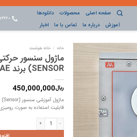
صفحه اصلی
محصولات
دانلودها
۵۴۴۶۰
آموزش
درباره ما
تماس با ما
اخبار
خانه
/
خانه هوشمند
ADD TO
SENSOR) برند EAE
WISHLIST
450,000,000
﷼
ماژ
قابلیت استفاده به صورت رومیزی 
ماژول سنسور حرکتی و مغناطیسی (KNX SENSOR) برند EAE عدد
افزو