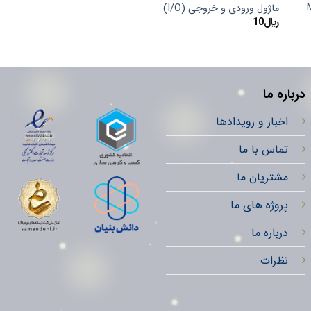
Mot
ماژول ورودی و خروجی (I/O)
ماژول دتکتور (Detector) دود و حرارت
﷼
10
﷼
125,000,000
درباره ما
اخبار و رویدادها
تماس با ما
مشتریان ما
پروژه های ما
درباره ما
نظرات