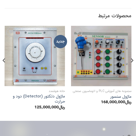
محصولات مرتبط
ADD TO
ADD TO
جدید
ج
WISHLIST
WISHLIST
مجموعه های آموزشی PLC و اتوماسیون صنعتی
خانه هوشمند
خا
ماژول دتکتور (Detector) دود و
مج
ماژول سنسور
حرارت
پروتک
﷼
168,000,000
﷼
125,000,000
﷼