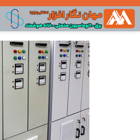
Ski
t
conten