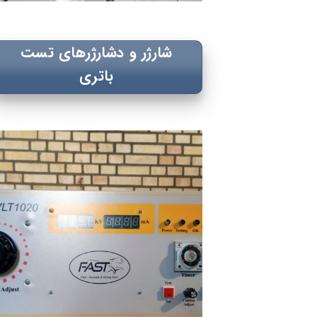
شارژر و دشارژرهای تست
باتری