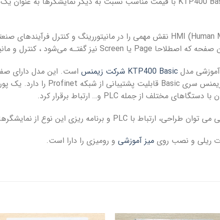
ماژول آموزشی نمایشگر HMI زیمنس مدل KTP400 Basic با قیمت مناسب نسبت به دیگر نم
نمایشگر های صنعتی یا HMI (Human Machine Interface)‌ نقش مهمی را در مانیتوررینگ و
 گفتـه می‌شود ، کنترل و مانیتور کرد.
 آموزشی مدل
KTP400 Basic شرکت زیمنس
است. این مدل
مختلف از جمله PLC و… ارتباط برقرار کرد.
حی، ارتباط با PLC و برنامه ریزی این نوع از نمایشگرها را انجام داد.
رت ریلی و نصب روی
میز آموزشی
و رومیزی را دارا است.