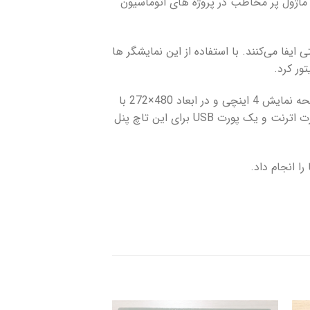
ایشگرها به عنوان یک ماژول پر مخاطب در پروژه های اتوماسیون
 کنترل فرآیندهای صنعتی ایفا می‌کنند. با استفاده از این نمایشگر ها
دارای صفحه نمایش 4 اینچی و در ابعاد 480×272 با
وضوح 65536 رنگ است. تاچ پنل 4 اینچی زیمنس سری Basic قابلیت پشتیبانی از شبکه Profinet را دارد. یک پورت اترنت و یک پورت USB برای این تاچ پنل