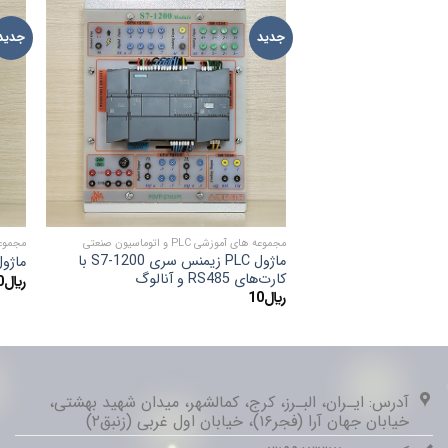
جدید
جدید
ADD TO
WISHLIST
مجموعه های آموزشی PLC و اتوماسیون صنعتی
مجموعه های 
ماژول PLC زیمنس سری S7-1200 با
ماژول ف
کارت‌های RS485 و آنالوگ
﷼
0
﷼
10
آدرس: ایـران، البـرز، کرج، کمالشهر، میدان شهید بهشتی،
خیابان جهان آرا (فجر۱۶)، خیابان اول غربی (زنبق۲)