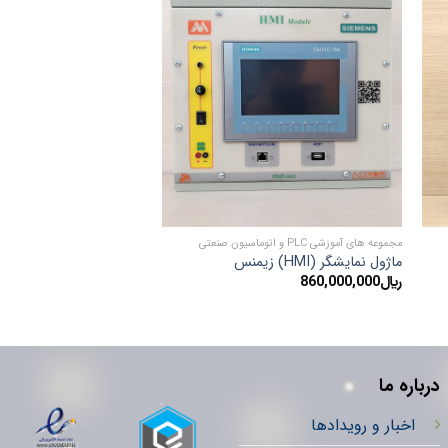
ADD TO
ADD 
WISHLIST
WISHL
مجموعه های آموزشی PLC و اتوماسیون صنعتی
مجموعه های آموزشی PLC و اتوماسیون صنعتی
ماژول نمایشگر (HMI) زیمنس
شبکه های صنعتی
﷼
860,000,000
﷼
2,060,000,000
درباره ما
اخبار و رویدادها