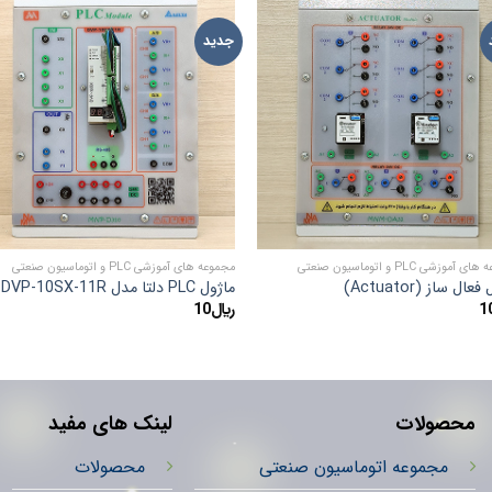
جدید
TO
ADD TO
IST
WISHLIST
آموزشی PLC و اتوماسیون صنعتی
مجموعه های آموزشی PLC و اتوماسیون صنعتی
عال ساز (Actuator)
ماژول PLC دلتا مدل DVP-10SX-11R
1
﷼
10
محصولات
لینک های مفید
مجموعه اتوماسیون صنعتی
محصولات