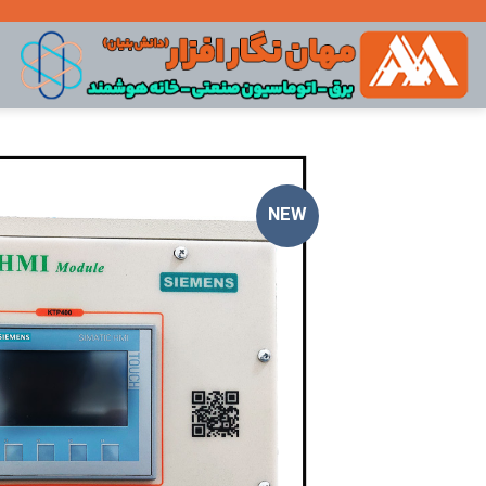
Ski
t
conten
NEW