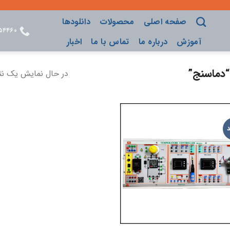
صفحه اصلی
محصولات
دانلودها
۵۴۴۶۰
آموزش
درباره ما
تماس با ما
اخبار
دماسنج”
در حال نمایش یک نت
ADD TO
WISHLIST