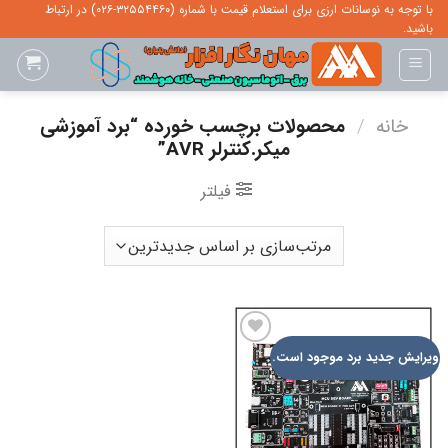
Ski
با توجه به نوسانات ارزی برای استعلام قیمت با شماره (۳۲۵۵۴۴۶۰-۰۲۶) در ارتباط
باشید.
t
conten
خانه
/
محصولات برچسب خورده “برد آموزشی
میکر.کنترلر AVR”
فیلتر
ADD TO
ویرایش جدید برد موجود است.
WISHLIST