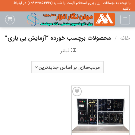
Ski
با توجه به نوسانات ارزی برای استعلام قیمت با شماره (۳۲۵۵۴۴۶۰-۰۲۶) در ارتباط
باشید.
t
conten
خانه
/
محصولات برچسب خورده “آزمایش بی باری”
فیلتر
ADD TO
WISHLIST